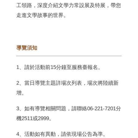
工領路，深度介紹
文學力常設展及特展，
帶您
走進文學故事的世界。
導覽須知
1
、請於活動前
15
分鐘至服務臺報名。
2
、當日導覽主題詳場次列表，場次將陸續新
增。
3
、如有導覽相關問題，請聯絡
06-221-7201
分
機
2511
或
2999
。
4
、活動如有異動，請依現場公告為準。