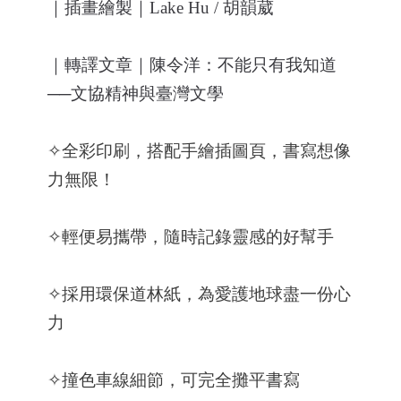
｜插畫繪製｜Lake Hu / 胡韻葳
｜轉譯文章｜
陳令洋：不能只有我知道
──文協精神與臺灣文學
✧全彩印刷，搭配手繪插圖頁，書寫想像
力無限！
✧輕便易攜帶，隨時記錄靈感的好幫手
✧採用環保道林紙，為愛護地球盡一份心
力
✧撞色車線細節，可完全攤平書寫