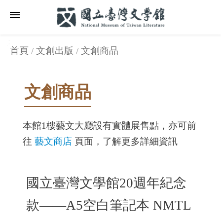
跳到主要內容區塊
:::
_
:::
:::
_
首頁
文創出版
文創商品
文創商品
本館1樓藝文大廳設有實體展售點，亦可前
往
藝文商店
頁面，了解更多詳細資訊
國立臺灣文學館20週年紀念
款——A5空白筆記本 NMTL