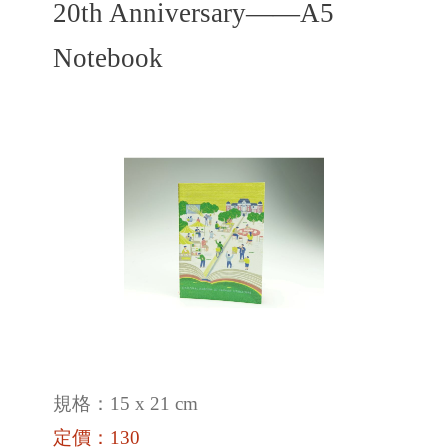
20th Anniversary——A5
Notebook
規格：15 x 21 cm
定價：130