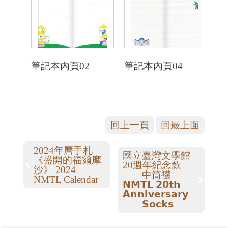
筆記本內頁02
筆記本內頁04
回上一頁
回最上面
2024年曆手札
國立臺灣文學館
《盛開的福爾摩
20週年紀念款
沙》 2024
——中筒襪
NMTL Calendar
𝗡𝗠𝗧𝗟 𝟮𝟬𝘁𝗵
𝗔𝗻𝗻𝗶𝘃𝗲𝗿𝘀𝗮𝗿𝘆
——𝗦𝗼𝗰𝗸𝘀