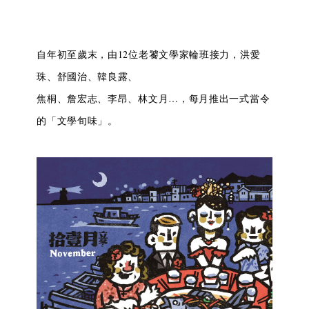
自年初至歲末，由12位老饕文學家輪班接力，洪愛
珠、舒國治、韓良露、
焦桐、詹宏志、李昂、林文月…，每月推出一式當令
的「文學旬味」。